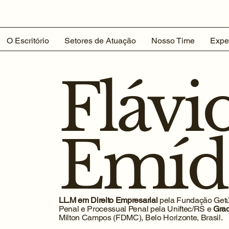
O Escritório
Setores de Atuação
Nosso Time
Expe
Flávi
Emíd
LL.M em Direito Empresarial
pela Fundação Getú
Penal e Processual Penal pela Uniftec/RS e
Gra
Milton Campos (FDMC), Belo Horizonte, Brasil.