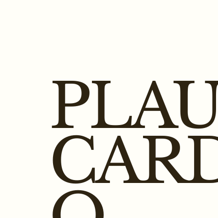
PLA
CAR
O