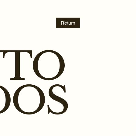
Return
UTO
DOS